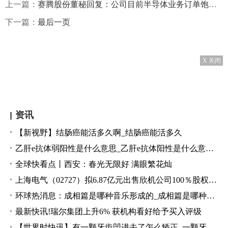
上一篇：
赛腾股份董秘回复：公司目前半导体业务订单饱满 天天资讯
下一篇：
最后一页
X 关闭
资讯
【新视野】结肠癌能活多久啊_结肠癌能活多久
乙肝e抗体弱阳性是什么意思_乙肝e抗体阳性是什么意思 每日时讯
全球快看点丨西安：春光无限好 满眼繁花灿
上海电气（02727）拟6.87亿元出售欣机公司100％股权 环球新要闻
环球热消息：成相篇是哪种音乐形成的_成相篇是哪种音乐形式
最新快讯!瑞尔集团上升6% 获机构看好给予买入评级
【世界时快讯】有一颗牙齿凹进去了怎么矫正_一颗牙齿歪了可以单独矫正吗