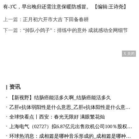
有-3℃，早出晚归还需注意保暖防感冒。
【编辑:王诗尧】
上一篇：
正月初六开市大吉 下田备春耕
下一篇：
“掉队小鸽子”：排练中的意外 成就感动全网细节
X 关闭
资讯
【新视野】结肠癌能活多久啊_结肠癌能活多久
乙肝e抗体弱阳性是什么意思_乙肝e抗体阳性是什么意思 每日时讯
全球快看点丨西安：春光无限好 满眼繁花灿
上海电气（02727）拟6.87亿元出售欣机公司100％股权 环球新要闻
环球热消息：成相篇是哪种音乐形成的_成相篇是哪种音乐形式