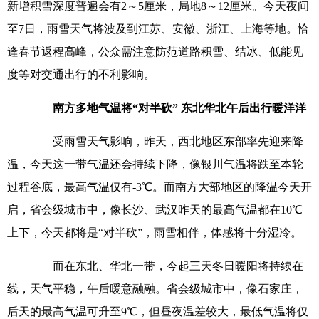
新增积雪深度普遍会有2～5厘米，局地8～12厘米。今天夜间
至7日，雨雪天气将波及到江苏、安徽、浙江、上海等地。恰
逢春节返程高峰，公众需注意防范道路积雪、结冰、低能见
度等对交通出行的不利影响。
南方多地气温将“对半砍” 东北华北午后出行暖洋洋
受雨雪天气影响，昨天，西北地区东部率先迎来降
温，今天这一带气温还会持续下降，像银川气温将跌至本轮
过程谷底，最高气温仅有-3℃。而南方大部地区的降温今天开
启，省会级城市中，像长沙、武汉昨天的最高气温都在10℃
上下，今天都将是“对半砍”，雨雪相伴，体感将十分湿冷。
而在东北、华北一带，今起三天冬日暖阳将持续在
线，天气平稳，午后暖意融融。省会级城市中，像石家庄，
后天的最高气温可升至9℃，但昼夜温差较大，最低气温将仅