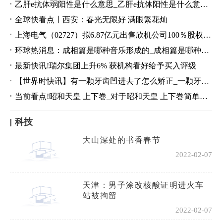
乙肝e抗体弱阳性是什么意思_乙肝e抗体阳性是什么意思 每日时讯
全球快看点丨西安：春光无限好 满眼繁花灿
上海电气（02727）拟6.87亿元出售欣机公司100％股权 环球新要闻
环球热消息：成相篇是哪种音乐形成的_成相篇是哪种音乐形式
最新快讯!瑞尔集团上升6% 获机构看好给予买入评级
【世界时快讯】有一颗牙齿凹进去了怎么矫正_一颗牙齿歪了可以单独矫正吗
当前看点!昭和天皇 上下巻_对于昭和天皇 上下巻简单介绍
科技
大山深处的书香春节
2022-02-07
天津：男子涂改核酸证明进火车
站被拘留
2022-02-07